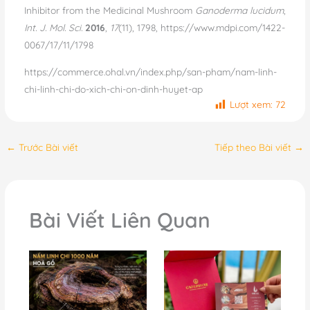
Inhibitor from the Medicinal Mushroom
Ganoderma lucidum
,
Int. J. Mol. Sci.
2016
,
17
(11), 1798, https://www.mdpi.com/1422-
0067/17/11/1798
https://commerce.ohal.vn/index.php/san-pham/nam-linh-
chi-linh-chi-do-xich-chi-on-dinh-huyet-ap
Lượt xem:
72
←
Trước Bài viết
Tiếp theo Bài viết
→
Bài Viết Liên Quan