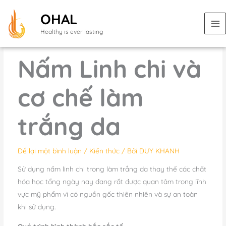
Nhảy
OHAL
tới
nội
Healthy is ever lasting
dung
Nấm Linh chi và
cơ chế làm
trắng da
Để lại một bình luận
/
Kiến thức
/ Bởi
DUY KHANH
Sử dụng nấm linh chi trong làm trắng da thay thế các chất
hóa học tổng ngày nay đang rất được quan tâm trong lĩnh
vực mỹ phẩm vì có nguồn gốc thiên nhiên và sự an toàn
khi sử dụng.