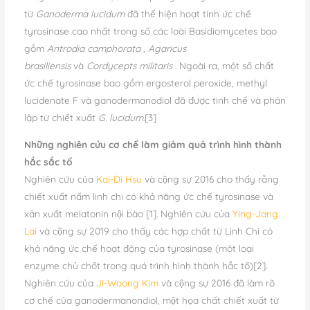
từ
Ganoderma lucidum
đã thể hiện hoạt tính ức chế
tyrosinase cao nhất trong số các loài Basidiomycetes bao
gồm
Antrodia camphorata
,
Agaricus
brasiliensis
và
Cordycepts militaris
. Ngoài ra, một số chất
ức chế tyrosinase bao gồm ergosterol peroxide, methyl
lucidenate F và ganodermanodiol đã được tinh chế và phân
lập từ chiết xuất
G. lucidum
.[3]
Những nghiên cứu cơ chế làm giảm quả trình hình thành
hắc sắc tố
Nghiên cứu của
Kai-Di Hsu
và cộng sự 2016 cho thấy rằng
chiết xuất nấm linh chi có khả năng ức chế tyrosinase và
xản xuất melatonin nội bào [1]. Nghiên cứu của
Ying-Jang
Lai
và cộng sự 2019 cho thấy các hợp chất từ Linh Chi có
khả năng ức chế hoạt động của tyrosinase (một loại
enzyme chủ chốt trong quá trình hình thành hắc tố)[2].
Nghiên cứu của
Ji-Woong Kim
và cộng sự 2016 đã làm rõ
cơ chế của ganodermanondiol, một họa chất chiết xuất từ