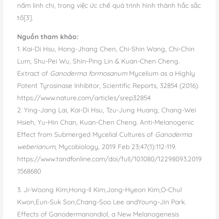
nấm linh chi, trong việc ức chế quá trình hình thành hắc sắc
tố[3].
Nguồn tham khảo:
1. Kai-Di Hsu, Hong-Jhang Chen, Chi-Shin Wang, Chi-Chin
Lum, Shu-Pei Wu, Shin-Ping Lin & Kuan-Chen Cheng.
Extract of
Ganoderma formosanum
Mycelium as a Highly
Potent Tyrosinase Inhibitor, Scientific Reports, 32854 (2016).
https://www.nature.com/articles/srep32854
2. Ying-Jang Lai, Kai-Di Hsu, Tzu-Jung Huang, Chang-Wei
Hsieh, Yu-Hin Chan, Kuan-Chen Cheng. Anti-Melanogenic
Effect from Submerged Mycelial Cultures of
Ganoderma
weberianum
, Mycobiology, 2019 Feb 23;47(1):112-119.
https://www.tandfonline.com/doi/full/10.1080/12298093.2019
.1568680
3. Ji-Woong Kim,Hong-Il Kim,Jong-Hyeon Kim,O-Chul
Kwon,Eun-Suk Son,Chang-Soo Lee andYoung-Jin Park.
Effects of Ganodermanondiol, a New Melanogenesis