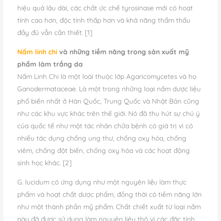
hiệu quả lâu dài, các chất ức chế tyrosinase mới có hoạt
tính cao hơn, độc tính thấp hơn và khả năng thẩm thấu
đầy đủ vẫn cần thiết. [1]
Nấm linh chi
và những tiềm năng trong sản xuất mỹ
phẩm làm trắng da
Nấm Linh Chi là một loài thuộc lớp Agaricomycetes và họ
Ganodermataceae. Là một trong những loại nấm dược liệu
phổ biến nhất ở Hàn Quốc, Trung Quốc và Nhật Bản cũng
như các khu vực khác trên thế giới. Nó đã thu hút sự chú ý
của quốc tế như một tác nhân chữa bệnh có giá trị vì có
nhiều tác dụng chống ung thư, chống oxy hóa, chống
viêm, chống đột biến, chống oxy hóa và các hoạt động
sinh học khác. [2]
G. lucidum có ứng dụng như một nguyên liệu làm thực
phẩm và hoạt chất dược phẩm, đồng thời có tiềm năng lớn
như một thành phần mỹ phẩm. Chất chiết xuất từ loại nấm
này đã được sử dụng làm nguyên liệu thô vì các đặc tính