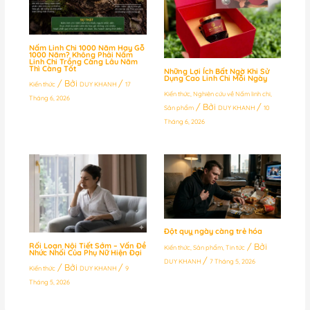
Nấm Linh Chi 1000 Năm Hay Gỗ
1000 Năm? Không Phải Nấm
Linh Chi Trồng Càng Lâu Năm
Thì Càng Tốt
Những Lợi Ích Bất Ngờ Khi Sử
Dụng Cao Linh Chi Mỗi Ngày
/ Bởi
/
Kiến thức
DUY KHANH
17
Kiến thức
,
Nghiên cứu về Nấm linh chi
,
Tháng 6, 2026
/ Bởi
/
Sản phẩm
DUY KHANH
10
Tháng 6, 2026
Đột quỵ ngày càng trẻ hóa
/ Bởi
Rối Loạn Nội Tiết Sớm – Vấn Đề
Kiến thức
,
Sản phẩm
,
Tin tức
Nhức Nhối Của Phụ Nữ Hiện Đại
/
DUY KHANH
7 Tháng 5, 2026
/ Bởi
/
Kiến thức
DUY KHANH
9
Tháng 5, 2026