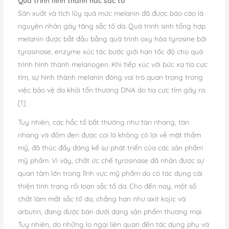
Quá trình hình thành hắc sắc tố
Sản xuất và tích lũy quá mức melanin đã được báo cáo là
nguyên nhân gây tăng sắc tố da. Quá trình sinh tổng hợp
melanin được bắt đầu bằng quá trình oxy hóa tyrosine bởi
tyrosinase, enzyme xúc tác bước giới hạn tốc độ cho quá
trình hình thành melanogen. Khi tiếp xúc với bức xạ tia cực
tím, sự hình thành melanin đóng vai trò quan trọng trong
việc bảo vệ da khỏi tổn thương DNA do tia cực tím gây ra.
[1]
Tuy nhiên, các hắc tố bất thường như tàn nhang, tàn
nhang và đốm đen được coi là không có lợi về mặt thẩm
mỹ, đã thúc đẩy đáng kể sự phát triển của các sản phẩm
mỹ phẩm. Vì vậy, chất ức chế tyrosinase đã nhận được sự
quan tâm lớn trong lĩnh vực mỹ phẩm do có tác dụng cải
thiện tình trạng rối loạn sắc tố da. Cho đến nay, một số
chất làm mất sắc tố da, chẳng hạn như axit kojic và
arbutin, đang được bán dưới dạng sản phẩm thương mại.
Tuy nhiên, do những lo ngại liên quan đến tác dụng phụ và