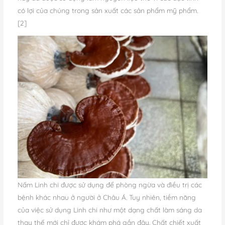
có lợi của chúng trong sản xuất các sản phẩm mỹ phẩm.
[2]
Nấm Linh chi được sử dụng để phòng ngừa và điều trị các
bệnh khác nhau ở người ở Châu Á. Tuy nhiên, tiềm năng
của việc sử dụng Linh chi như một dạng chất làm sáng da
thay thế mới chỉ được khám phá gần đây. Chất chiết xuất