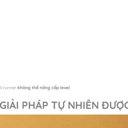
và runner
không thể nâng cấp level
.
– GIẢI PHÁP TỰ NHIÊN ĐƯ