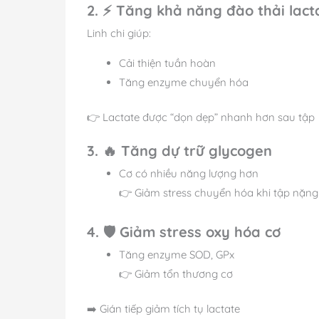
2. ⚡ Tăng khả năng đào thải lact
Linh chi giúp:
Cải thiện tuần hoàn
Tăng enzyme chuyển hóa
👉 Lactate được “dọn dẹp” nhanh hơn sau tập
3. 🔥 Tăng dự trữ glycogen
Cơ có nhiều năng lượng hơn
👉 Giảm stress chuyển hóa khi tập nặng
4. 🛡️ Giảm stress oxy hóa cơ
Tăng enzyme SOD, GPx
👉 Giảm tổn thương cơ
➡️ Gián tiếp giảm tích tụ lactate