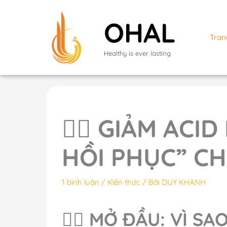
Nhảy
tới
OHAL
nội
Tran
dung
Healthy is ever lasting
🏃‍♂️ GIẢM ACI
HỒI PHỤC” CH
1 bình luận
/
Kiến thức
/ Bởi
DUY KHANH
🏃‍♂️ MỞ ĐẦU: VÌ 