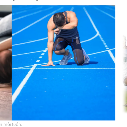
n mỗi tuần.