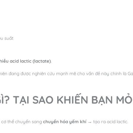
ệu suất
hiều acid lactic (lactate)
.
hiên đang được nghiên cứu mạnh mẽ cho vấn đề này chính là G
 GÌ? TẠI SAO KHIẾN BẠN MỎ
), cơ thể chuyển sang
chuyển hóa yếm khí
→ tạo ra acid lactic.