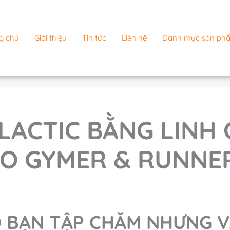
g chủ
Giới thiệu
Tin tức
Liên hệ
Danh mục sản ph
D LACTIC BẰNG LINH 
O GYMER & RUNNER
SAO BẠN TẬP CHĂM NHƯNG 