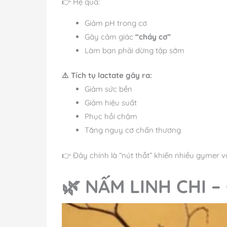
👉 Hệ quả:
Giảm pH trong cơ
Gây cảm giác
“cháy cơ”
Làm bạn phải dừng tập sớm
⚠️ Tích tụ lactate gây ra:
Giảm sức bền
Giảm hiệu suất
Phục hồi chậm
Tăng nguy cơ chấn thương
👉 Đây chính là “nút thắt” khiến nhiều gymer 
🌿 NẤM LINH CHI 