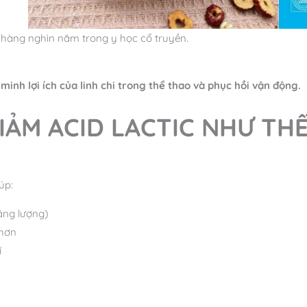
 hàng nghìn năm trong y học cổ truyền.
inh lợi ích của linh chi trong thể thao và phục hồi vận động.
GIẢM ACID LACTIC NHƯ TH
úp:
ng lượng)
 hơn
í