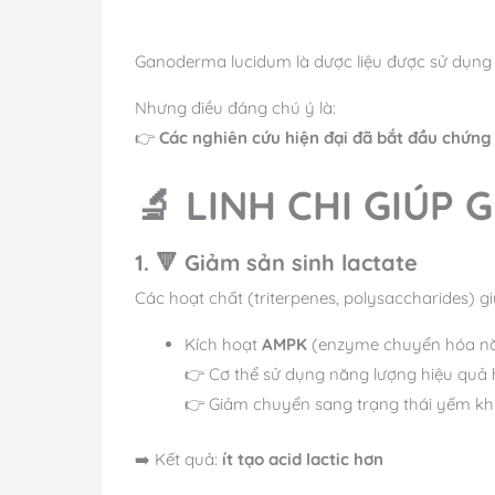
Ganoderma lucidum là dược liệu được sử dụng
Nhưng điều đáng chú ý là:
👉
Các nghiên cứu hiện đại đã bắt đầu chứng m
🔬 LINH CHI GIÚP 
1. 🔻 Giảm sản sinh lactate
Các hoạt chất (triterpenes, polysaccharides) gi
Kích hoạt
AMPK
(enzyme chuyển hóa nă
👉 Cơ thể sử dụng năng lượng hiệu quả
👉 Giảm chuyển sang trạng thái yếm kh
➡️ Kết quả:
ít tạo acid lactic hơn