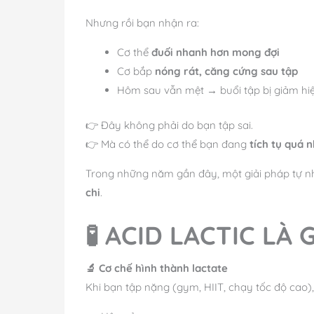
Nhưng rồi bạn nhận ra:
Cơ thể
đuối nhanh hơn mong đợi
Cơ bắp
nóng rát, căng cứng sau tập
Hôm sau vẫn mệt → buổi tập bị giảm hi
👉 Đây không phải do bạn tập sai.
👉 Mà có thể do cơ thể bạn đang
tích tụ quá n
Trong những năm gần đây, một giải pháp tự n
chi
.
🧪 ACID LACTIC LÀ
🔬 Cơ chế hình thành lactate
Khi bạn tập nặng (gym, HIIT, chạy tốc độ cao