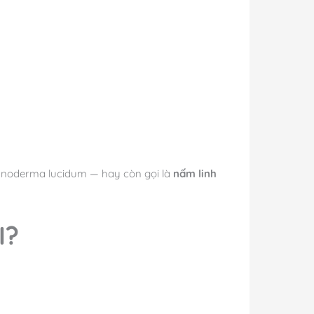
anoderma lucidum — hay còn gọi là
nấm linh
I?