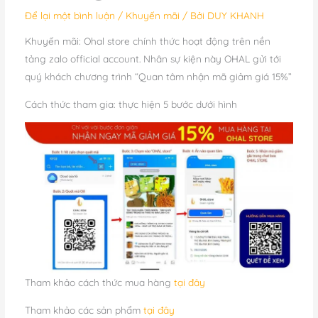
Để lại một bình luận
/
Khuyến mãi
/ Bởi
DUY KHANH
Khuyến mãi: Ohal store chính thức hoạt động trên nền
tảng zalo official account. Nhân sự kiện này OHAL gửi tới
quý khách chương trình “Quan tâm nhận mã giảm giá 15%”
Cách thức tham gia: thực hiện 5 bước dưới hình
Tham khảo cách thức mua hàng
tại đây
Tham khảo các sản phẩm
tại đây