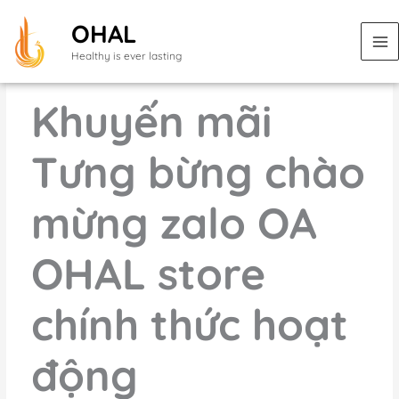
Nhảy
OHAL
tới
nội
Healthy is ever lasting
dung
Khuyến mãi
Tưng bừng chào
mừng zalo OA
OHAL store
chính thức hoạt
động