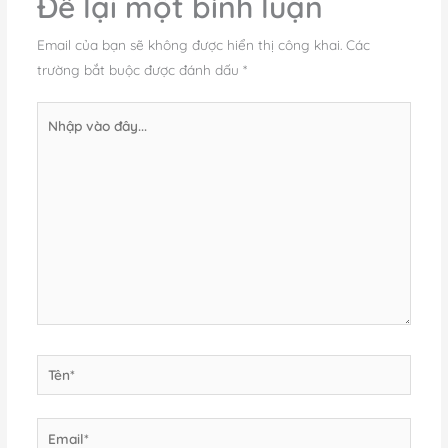
Để lại một bình luận
Email của bạn sẽ không được hiển thị công khai.
Các
trường bắt buộc được đánh dấu
*
Nhập
vào
đây...
Tên*
Email*