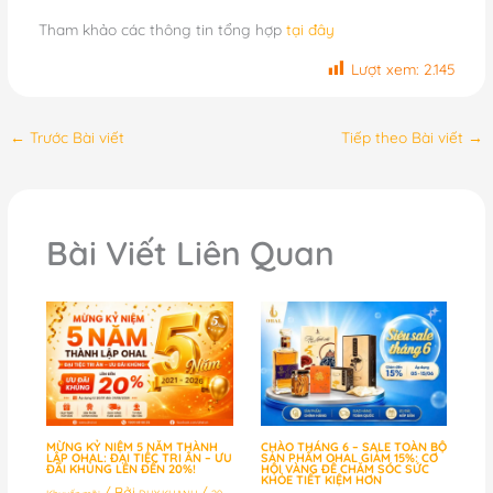
Tham khảo các thông tin tổng hợp
tại đây
Lượt xem:
2.145
←
Trước Bài viết
Tiếp theo Bài viết
→
Bài Viết Liên Quan
MỪNG KỶ NIỆM 5 NĂM THÀNH
CHÀO THÁNG 6 – SALE TOÀN BỘ
LẬP OHAL: ĐẠI TIỆC TRI ÂN – ƯU
SẢN PHẨM OHAL GIẢM 15%: CƠ
ĐÃI KHỦNG LÊN ĐẾN 20%!
HỘI VÀNG ĐỂ CHĂM SÓC SỨC
KHỎE TIẾT KIỆM HƠN
/ Bởi
/