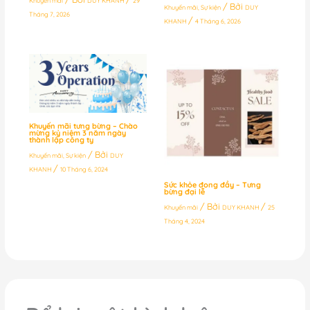
Khuyến mãi
DUY KHANH
29
/ Bởi
Khuyến mãi
,
Sự kiện
DUY
Tháng 7, 2026
/
KHANH
4 Tháng 6, 2026
Khuyến mãi tưng bừng – Chào
mừng kỷ niệm 3 năm ngày
thành lập công ty
/ Bởi
Khuyến mãi
,
Sự kiện
DUY
/
KHANH
10 Tháng 6, 2024
Sức khỏe đong đầy – Tưng
bừng đại lễ
/ Bởi
/
Khuyến mãi
DUY KHANH
25
Tháng 4, 2024