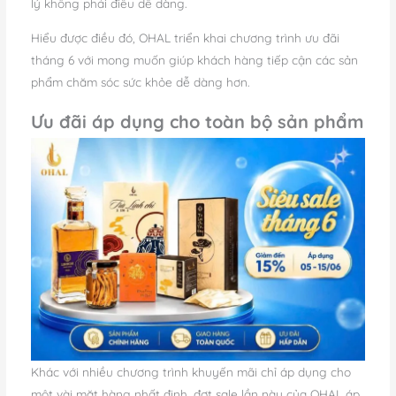
lý không phải điều dễ dàng.
Hiểu được điều đó, OHAL triển khai chương trình ưu đãi
tháng 6 với mong muốn giúp khách hàng tiếp cận các sản
phẩm chăm sóc sức khỏe dễ dàng hơn.
Ưu đãi áp dụng cho toàn bộ sản phẩm
Khác với nhiều chương trình khuyến mãi chỉ áp dụng cho
một vài mặt hàng nhất định, đợt sale lần này của OHAL áp