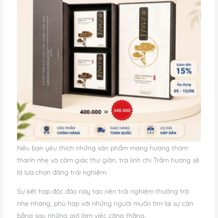
Nếu bạn yêu thích những sản phẩm mang hương thơm
thanh nhẹ và cảm giác thư giãn, trà linh chi Trầm hương sẽ
là lựa chọn đáng trải nghiệm.
Sự kết hợp độc đáo này tạo nên trải nghiệm thưởng trà
nhẹ nhàng, phù hợp với những người muốn tìm lại sự cân
bằng sau những giờ làm việc căng thẳng.