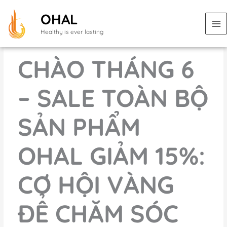
Nhảy
OHAL
tới
nội
Healthy is ever lasting
dung
CHÀO THÁNG 6
– SALE TOÀN BỘ
SẢN PHẨM
OHAL GIẢM 15%:
CƠ HỘI VÀNG
ĐỂ CHĂM SÓC