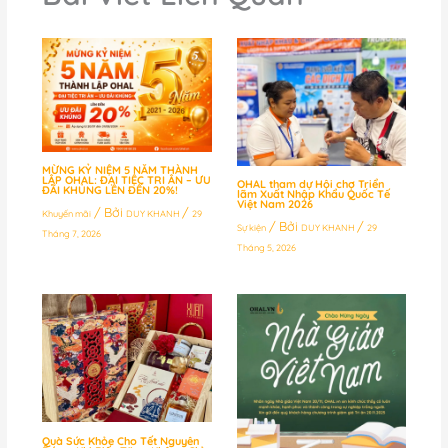
MỪNG KỶ NIỆM 5 NĂM THÀNH
LẬP OHAL: ĐẠI TIỆC TRI ÂN – ƯU
OHAL tham dự Hội chợ Triển
ĐÃI KHỦNG LÊN ĐẾN 20%!
lãm Xuất Nhập Khẩu Quốc Tế
Việt Nam 2026
/ Bởi
/
Khuyến mãi
DUY KHANH
29
/ Bởi
/
Sự kiện
DUY KHANH
29
Tháng 7, 2026
Tháng 5, 2026
Quà Sức Khỏe Cho Tết Nguyên