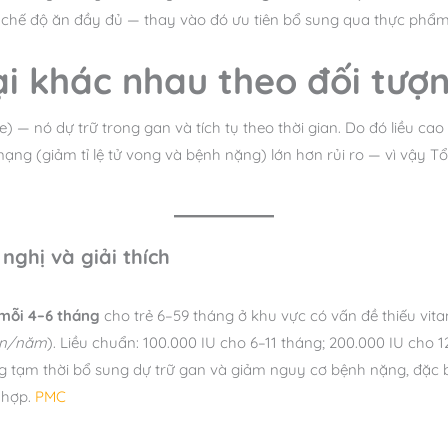
u chế độ ăn đầy đủ — thay vào đó ưu tiên bổ sung qua thực phẩ
lại khác nhau theo đối tượ
e) — nó dự trữ trong gan và tích tụ theo thời gian. Do đó liều cao
u mạng (giảm tỉ lệ tử vong và bệnh nặng) lớn hơn rủi ro — vì vậy 
nghị và giải thích
mỗi 4–6 tháng
cho trẻ 6–59 tháng ở khu vực có vấn đề thiếu vit
ần/năm
). Liều chuẩn: 100.000 IU cho 6–11 tháng; 200.000 IU cho 
g tạm thời bổ sung dự trữ gan và giảm nguy cơ bệnh nặng, đặc bi
 hợp.
PMC