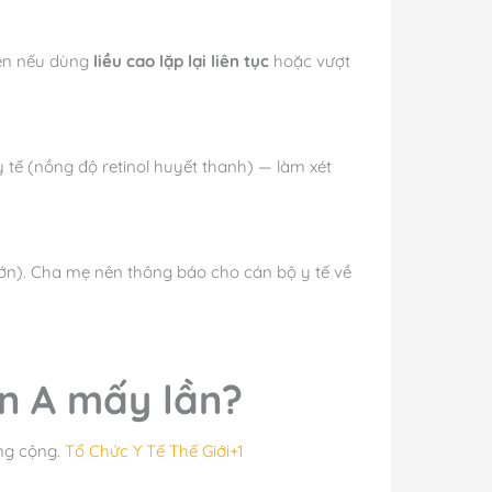
iện nếu dùng
liều cao lặp lại liên tục
hoặc vượt
tế (nồng độ retinol huyết thanh) — làm xét
i lớn). Cha mẹ nên thông báo cho cán bộ y tế về
n A mấy lần?
ông cộng.
Tổ Chức Y Tế Thế Giới+1