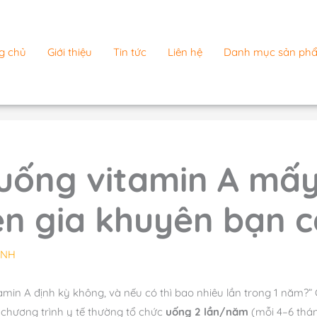
g chủ
Giới thiệu
Tin tức
Liên hệ
Danh mục sản ph
ống vitamin A mấy 
n gia khuyên bạn c
ANH
amin A định kỳ không, và nếu có thì bao nhiêu lần trong 1 năm?” 
, chương trình y tế thường tổ chức
uống 2 lần/năm
(mỗi 4–6 thá