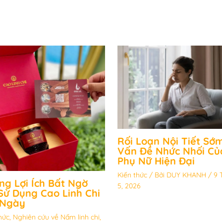
Rối Loạn Nội Tiết Sớm
Vấn Đề Nhức Nhối Củ
Phụ Nữ Hiện Đại
Kiến thức
/ Bởi
DUY KHANH
/
9 
ng Lợi Ích Bất Ngờ
5, 2026
Sử Dụng Cao Linh Chi
 Ngày
hức
,
Nghiên cứu về Nấm linh chi
,