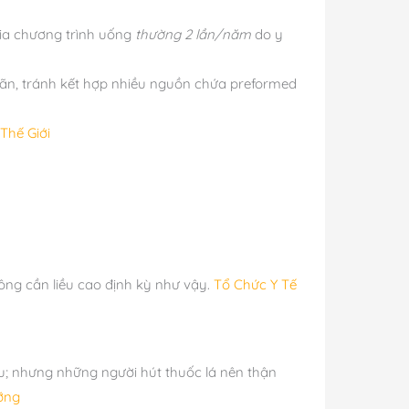
gia chương trình uống
thường 2 lần/năm
do y
hãn, tránh kết hợp nhiều nguồn chứa preformed
Thế Giới
ông cần liều cao định kỳ như vậy.
Tổ Chức Y Tế
u; nhưng những người hút thuốc lá nên thận
ỡng