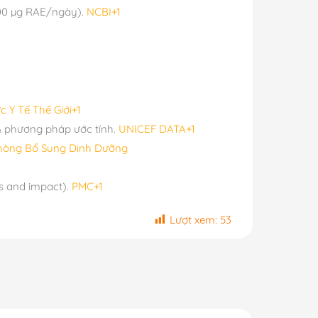
000 µg RAE/ngày).
NCBI+1
c Y Tế Thế Giới+1
& phương pháp ước tính.
UNICEF DATA+1
hòng Bổ Sung Dinh Dưỡng
es and impact).
PMC+1
Lượt xem:
53