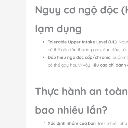
Nguy cơ ngộ độc (
lạm dụng
Tolerable Upper Intake Level (UL)
: Ngư
có thể gây tổn thương gan, đau đầu, rối
Dấu hiệu ngộ độc cấp/chronic:
buồn nôn
có thể gây hại. Vì vậy
liều cao chỉ dành
Thực hành an toàn
bao nhiêu lần?
Xác định nhóm của bạn
: trẻ <5 tuổi, p