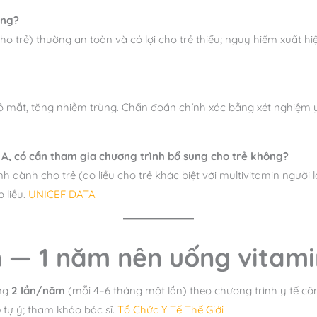
ông?
ho trẻ) thường an toàn và có lợi cho trẻ thiếu; nguy hiểm xuất h
 mắt, tăng nhiễm trùng. Chẩn đoán chính xác bằng xét nghiệm y 
n A, có cần tham gia chương trình bổ sung cho trẻ không?
rình dành cho trẻ (do liều cho trẻ khác biệt với multivitamin ngườ
 liều.
UNICEF DATA
 — 1 năm nên uống vitami
ng
2 lần/năm
(mỗi 4–6 tháng một lần) theo chương trình y tế c
o
tự ý; tham khảo bác sĩ.
Tổ Chức Y Tế Thế Giới