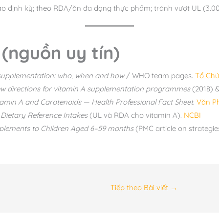
ao định kỳ; theo RDA/ăn đa dạng thực phẩm; tránh vượt UL (3.
 (nguồn uy tín)
supplementation: who, when and how
/ WHO team pages.
Tổ Chứ
w directions for vitamin A supplementation programmes
(2018) 
tamin A and Carotenoids — Health Professional Fact Sheet
.
Văn P
—
Dietary Reference Intakes
(UL và RDA cho vitamin A).
NCBI
pplements to Children Aged 6–59 months
(PMC article on strategi
Tiếp theo Bài viết
→