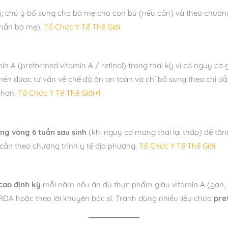
 chú ý bổ sung cho bà mẹ cho con bú (nếu cần) và theo chương
phần bà mẹ).
Tổ Chức Y Tế Thế Giới
in A (preformed vitamin A / retinol) trong thai kỳ vì có nguy cơ 
 nên được tư vấn về chế độ ăn an toàn và chỉ bổ sung theo chỉ dẫ
 hơn.
Tổ Chức Y Tế Thế Giới+1
ong vòng 6 tuần sau sinh
(khi nguy cơ mang thai lại thấp) để tă
cần theo chương trình y tế địa phương.
Tổ Chức Y Tế Thế Giới
cao định kỳ
mỗi năm nếu ăn đủ thực phẩm giàu vitamin A (gan, tr
 RDA hoặc theo lời khuyên bác sĩ. Tránh dùng nhiều liều chứa
pre