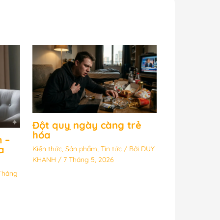
Đột quỵ ngày càng trẻ
hóa
 –
a
Kiến thức
,
Sản phẩm
,
Tin tức
/ Bởi
DUY
KHANH
/
7 Tháng 5, 2026
Tháng