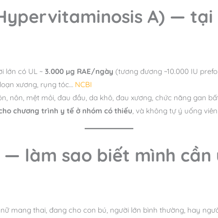
Hypervitaminosis A) — tại
ời lớn có UL ~
3.000 µg RAE/ngày
(tương đương ~10.000 IU prefo
 loạn xương, rụng tóc…
NCBI
, nôn, mệt mỏi, đau đầu, da khô, đau xương, chức năng gan bất t
 cho chương trình y tế ở nhóm có thiếu
, và không tự ý uống viên
 — làm sao biết mình cần
hụ nữ mang thai, đang cho con bú, người lớn bình thường, hay ngư