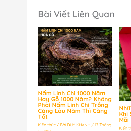
Bài Viết Liên Quan
Nấm Linh Chi 1000 Năm
Hay Gỗ 1000 Năm? Không
Phải Nấm Linh Chi Trồng
Nhữ
Càng Lâu Năm Thì Càng
Khi 
Tốt
Mỗi
Kiến thức
/ Bởi
DUY KHANH
/
17 Tháng
Kiến t