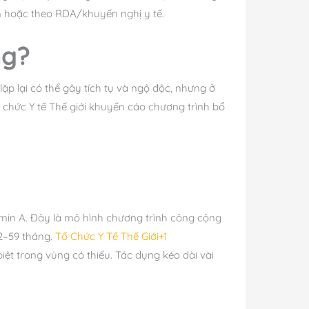
m hoặc theo RDA/khuyến nghị y tế.
ng?
 lặp lại có thể gây tích tụ và ngộ độc, nhưng ở
Tổ chức Y tế Thế giới khuyến cáo chương trình bổ
amin A. Đây là mô hình chương trình công cộng
12–59 tháng.
Tổ Chức Y Tế Thế Giới+1
ệt trong vùng có thiếu. Tác dụng kéo dài vài