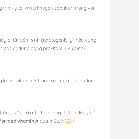
 trình y tế. WHO khuyến cáo thận trọng với
gây dị tật bẩm sinh (teratogenicity) nếu dùng
n bác sĩ; dùng dạng provitamin A (beta-
ng lượng vitamin A trong sữa mẹ nếu chương
ứng, sữa, cà rốt, khoai lang…). Nếu dùng bổ
formed vitamin A
quá mức.
NCBI+1