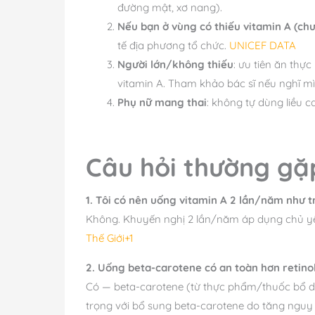
đường mật, xơ nang).
Nếu bạn ở vùng có thiếu vitamin A (ch
tế địa phương tổ chức.
UNICEF DATA
Người lớn/không thiếu
: ưu tiên ăn thự
vitamin A. Tham khảo bác sĩ nếu nghĩ mì
Phụ nữ mang thai
: không tự dùng liều c
Câu hỏi thường gặ
1. Tôi có nên uống vitamin A 2 lần/năm như 
Không. Khuyến nghị 2 lần/năm áp dụng chủ 
Thế Giới+1
2. Uống beta-carotene có an toàn hơn retino
Có — beta-carotene (từ thực phẩm/thuốc bổ dạ
trọng với bổ sung beta-carotene do tăng nguy 