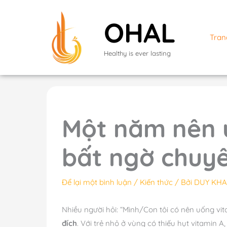
Nhảy
tới
OHAL
nội
Tran
dung
Healthy is ever lasting
Một năm nên u
bất ngờ chuyê
Để lại một bình luận
/
Kiến thức
/ Bởi
DUY KH
Nhiều người hỏi: “Mình/Con tôi có nên uống vit
đích
. Với trẻ nhỏ ở vùng có thiếu hụt vitamin A