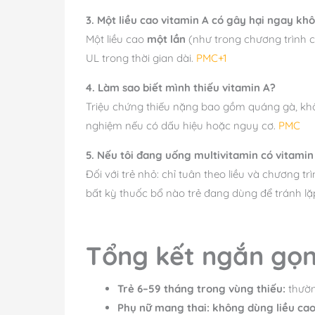
3. Một liều cao vitamin A có gây hại ngay kh
Một liều cao
một lần
(như trong chương trình c
UL trong thời gian dài.
PMC+1
4. Làm sao biết mình thiếu vitamin A?
Triệu chứng thiếu nặng bao gồm quáng gà, khô
nghiệm nếu có dấu hiệu hoặc nguy cơ.
PMC
5. Nếu tôi đang uống multivitamin có vitami
Đối với trẻ nhỏ: chỉ tuân theo liều và chương t
bất kỳ thuốc bổ nào trẻ đang dùng để tránh lặp
Tổng kết ngắn gọn
Trẻ 6–59 tháng trong vùng thiếu:
thườ
Phụ nữ mang thai:
không dùng liều ca