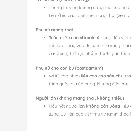
Thông thường không dùng liều cao ngay;
tiêm/liều cao ở bà mẹ mang thai (xem 
Phụ nữ mang thai
Tránh liều cao vitamin A
dạng tiền vitam
liều lớn. Thay vào đó, phụ nữ mang thai
carotene) từ thực phẩm thường an toàn
Phụ nữ cho con bú (postpartum)
WHO cho phép
liều cao cho sản phụ tr
trình quốc gia áp dụng. Nhưng điều này 
Người lớn (không mang thai, không thiếu)
Hầu hết người lớn
không cần uống liều 
sung, ưu tiên các viên multivitamin theo