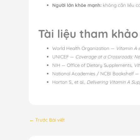
Người lớn khỏe mạnh:
không cần liều c
Tài liệu tham khảo
World Health Organization —
Vitamin A 
UNICEF —
Coverage at a Crossroads: Ne
NIH — Office of Dietary Supplements,
Vi
National Academies / NCBI Bookshelf 
Horton S., et al.,
Delivering Vitamin A Su
←
Trước Bài viết