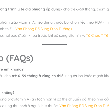
ương trình y tế địa phương áp dụng)
: cho trẻ 6–59 tháng, tham 
c phẩm giàu vitamin A; nếu dùng thuốc bổ, chọn liều theo RDA/n
nh thiếu.
Văn Phòng Bổ Sung Dinh Dưỡng+1
ao; hỏi bác sĩ sản khoa trước khi bổ sung vitamin A.
Tổ Chức Y Tế 
p (FAQs)
trẻ em không?
yếu cho
trẻ 6–59 tháng ở vùng có thiếu
; người lớn khỏe mạnh kh
l không?
ng provitamin A) an toàn hơn vì cơ thể chuyển đổi theo nhu cầ
cơ ung thư phổi ở người hút thuốc.
Văn Phòng Bổ Sung Dinh Dư