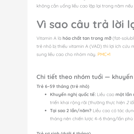
không cần uống liều cao lặp lại trong năm nế
Vì sao câu trả lời 
Vitamin A là
hóa chất tan trong mỡ
(fat-solubl
trẻ nhỏ bị thiếu vitamin A (VAD) thì lợi ích cứ
sung liều cao cho nhóm này.
PMC+1
Chi tiết theo nhóm tuổi — khuyến 
Trẻ 6–59 tháng (trẻ nhỏ)
Khuyến nghị quốc tế:
Liều cao
một lần 
triển khai rộng rãi (thường thực hiện
2 l
Tại sao 2 lần/năm?
Liều cao có tác dụn
tháng nên chiến lược 4–6 tháng/lần phù
Trẻ sơ sinh (dưới 6 tháng)